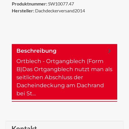
Produktnummer:
SW10077.47
Hersteller:
Dachdeckerversand2014
Beschreibung
Ortblech - Ortgangblech (Form
B)Das Ortgangblech nutzt man als
seitlichen Abschluss der
Dacheindeckung am Dachrand
bei St…
Mehr
Kontakt