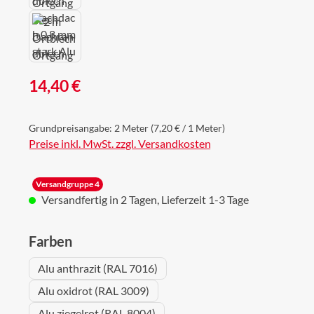
Regulärer Preis:
14,40 €
Grundpreisangabe:
2 Meter
(7,20 € / 1 Meter)
Preise inkl. MwSt. zzgl. Versandkosten
Versandgruppe 4
Versandfertig in 2 Tagen, Lieferzeit 1-3 Tage
auswählen
Farben
Alu anthrazit (RAL 7016)
Alu oxidrot (RAL 3009)
Alu ziegelrot (RAL 8004)