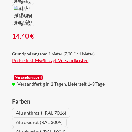
Regulärer Preis:
14,40 €
Grundpreisangabe:
2 Meter
(7,20 € / 1 Meter)
Preise inkl. MwSt. zzgl. Versandkosten
Versandgruppe 4
Versandfertig in 2 Tagen, Lieferzeit 1-3 Tage
auswählen
Farben
Alu anthrazit (RAL 7016)
Alu oxidrot (RAL 3009)
Alu ziegelrot (RAL 8004)