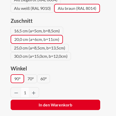
Alu weiß (RAL 9010)
Alu braun (RAL 8014)
auswählen
Zuschnitt
16,5 cm (a=5cm, b=8,5cm)
20,0 cm (a=6cm, b=11cm)
25,0 cm (a=8,5cm, b=13,5cm)
30,0 cm (a=15,0cm, b=12,0cm)
auswählen
Winkel
90°
70°
60°
Produkt Anzahl: Gib den gewünschten Wert 
In den Warenkorb