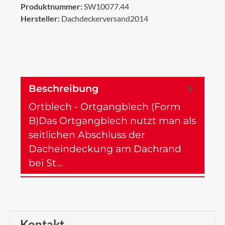
Produktnummer:
SW10077.44
Hersteller:
Dachdeckerversand2014
Beschreibung
Ortblech - Ortgangblech (Form
B)Das Ortgangblech nutzt man als
seitlichen Abschluss der
Dacheindeckung am Dachrand
bei St…
Mehr
Kontakt