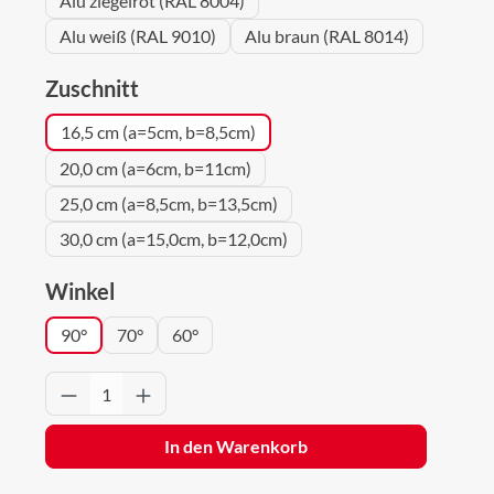
Alu ziegelrot (RAL 8004)
Alu weiß (RAL 9010)
Alu braun (RAL 8014)
auswählen
Zuschnitt
16,5 cm (a=5cm, b=8,5cm)
20,0 cm (a=6cm, b=11cm)
25,0 cm (a=8,5cm, b=13,5cm)
30,0 cm (a=15,0cm, b=12,0cm)
auswählen
Winkel
90°
70°
60°
Produkt Anzahl: Gib den gewünschten Wert 
In den Warenkorb