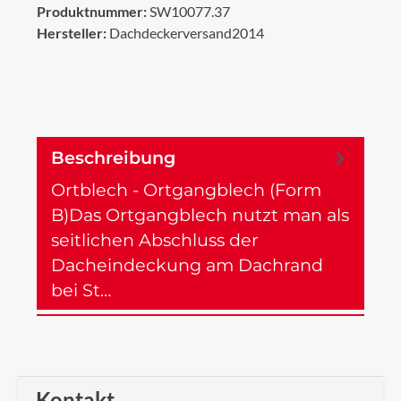
Produktnummer:
SW10077.37
Hersteller:
Dachdeckerversand2014
Beschreibung
Ortblech - Ortgangblech (Form
B)Das Ortgangblech nutzt man als
seitlichen Abschluss der
Dacheindeckung am Dachrand
bei St…
Mehr
Kontakt