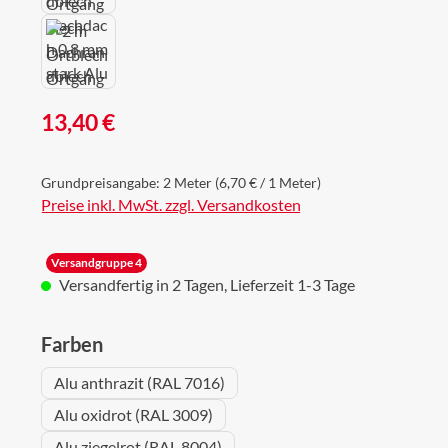
Regulärer Preis:
13,40 €
Grundpreisangabe:
2 Meter
(6,70 € / 1 Meter)
Preise inkl. MwSt. zzgl. Versandkosten
Versandgruppe 4
Versandfertig in 2 Tagen, Lieferzeit 1-3 Tage
auswählen
Farben
Alu anthrazit (RAL 7016)
Alu oxidrot (RAL 3009)
Alu ziegelrot (RAL 8004)