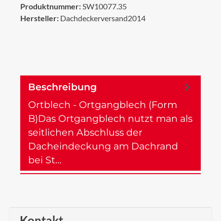
Produktnummer:
SW10077.35
Hersteller:
Dachdeckerversand2014
Beschreibung
Ortblech - Ortgangblech (Form
B)Das Ortgangblech nutzt man als
seitlichen Abschluss der
Dacheindeckung am Dachrand
bei St…
Mehr
Kontakt