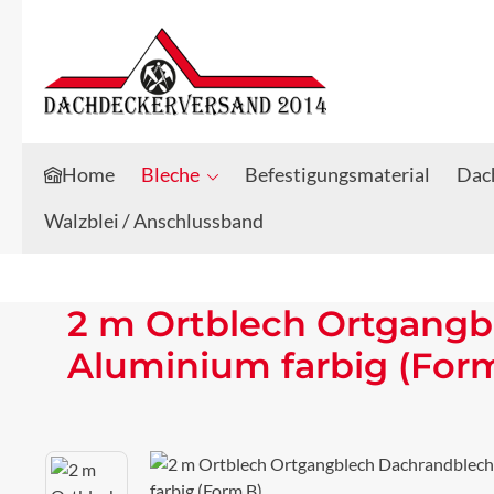
Zum Hauptinhalt springen
Zur Suche springen
Home
Bleche
Befestigungsmaterial
Dach
Walzblei / Anschlussband
2 m Ortblech Ortgangb
Aluminium farbig (For
Bildergalerie überspringen