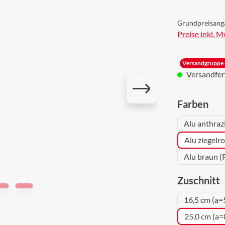
Grundpreisang
Preise inkl. 
Versandgruppe 
Versandferti
aus
Farben
Alu anthraz
Alu ziegelr
Alu braun (
a
Zuschnitt
16,5 cm (a=
25,0 cm (a=