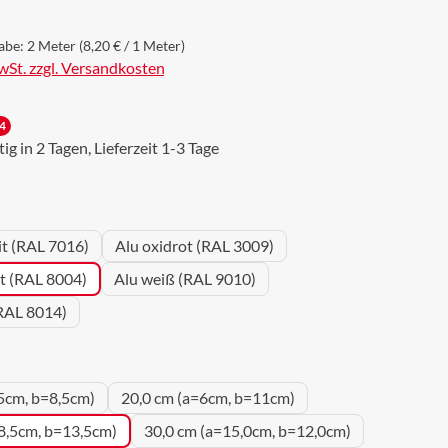
abe:
2 Meter
(8,20 € / 1 Meter)
MwSt. zzgl. Versandkosten
4
g in 2 Tagen, Lieferzeit 1-3 Tage
wählen
it (RAL 7016)
Alu oxidrot (RAL 3009)
ot (RAL 8004)
Alu weiß (RAL 9010)
RAL 8014)
uswählen
5cm, b=8,5cm)
20,0 cm (a=6cm, b=11cm)
8,5cm, b=13,5cm)
30,0 cm (a=15,0cm, b=12,0cm)