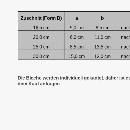
Zuschnitt (Form B)
a
b
16,5 cm
5,0 cm
8,5 cm
nac
20,0 cm
6,0 cm
11,0 cm
nac
25,0 cm
8,5 cm
13,5 cm
nac
30,0 cm
15,0 cm
12,0 cm
nac
Die Bleche werden individuell gekantet, daher ist 
dem Kauf anfragen.