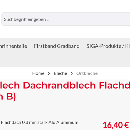
rinnenteile
Firstband Gradband
SIGA-Produkte / K
Home
Bleche
Ortbleche
lech Dachrandblech Flachd
m B)
Regulärer Prei
16,40 €