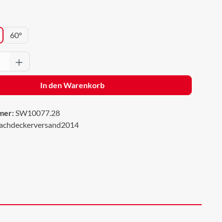
wählen
60°
Anzahl: Gib den gewünschten Wert ein oder 
In den Warenkorb
mer:
SW10077.28
achdeckerversand2014