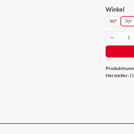
aus
Winkel
90°
70°
Produkt 
Produktnum
Hersteller:
D