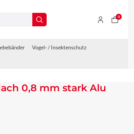
0
lebebänder
Vogel- / Insektenschutz
ach 0,8 mm stark Alu
s: