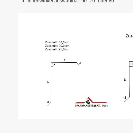
Innenwinkel auswählbar: 90°,70° oder 60°