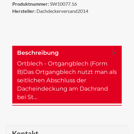
Produktnummer:
SW10077.16
Hersteller:
Dachdeckerversand2014
Beschreibung
Ortblech - Ortgangblech (Form
B)Das Ortgangblech nutzt man als
seitlichen Abschluss der
Dacheindeckung am Dachrand
bei St…
Mehr
Kontakt