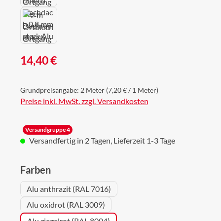
Regulärer Preis:
14,40 €
Grundpreisangabe:
2 Meter
(7,20 € / 1 Meter)
Preise inkl. MwSt. zzgl. Versandkosten
Versandgruppe 4
Versandfertig in 2 Tagen, Lieferzeit 1-3 Tage
auswählen
Farben
Alu anthrazit (RAL 7016)
Alu oxidrot (RAL 3009)
Alu ziegelrot (RAL 8004)