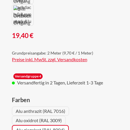
Regulärer Preis:
19,40 €
Grundpreisangabe:
2 Meter
(9,70 € / 1 Meter)
Preise inkl. MwSt. zzgl. Versandkosten
Versandgruppe 4
Versandfertig in 2 Tagen, Lieferzeit 1-3 Tage
auswählen
Farben
Alu anthrazit (RAL 7016)
Alu oxidrot (RAL 3009)
Alu ziegelrot (RAL 8004)