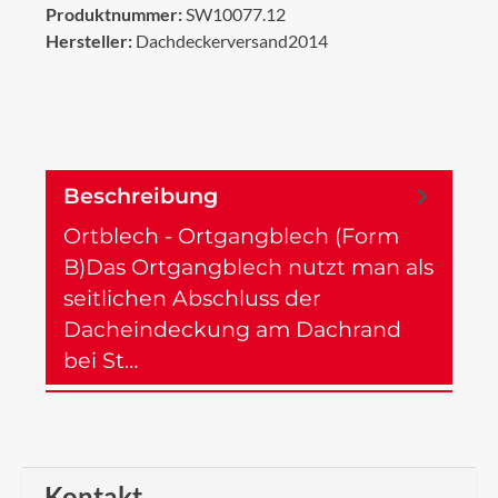
Produktnummer:
SW10077.12
Hersteller:
Dachdeckerversand2014
Beschreibung
Ortblech - Ortgangblech (Form
B)Das Ortgangblech nutzt man als
seitlichen Abschluss der
Dacheindeckung am Dachrand
bei St…
Mehr
Kontakt