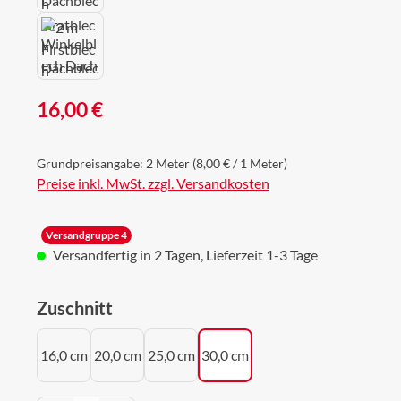
Regulärer Preis:
16,00 €
Grundpreisangabe:
2 Meter
(8,00 € / 1 Meter)
Preise inkl. MwSt. zzgl. Versandkosten
Versandgruppe 4
Versandfertig in 2 Tagen, Lieferzeit 1-3 Tage
auswählen
Zuschnitt
16,0 cm
20,0 cm
25,0 cm
30,0 cm