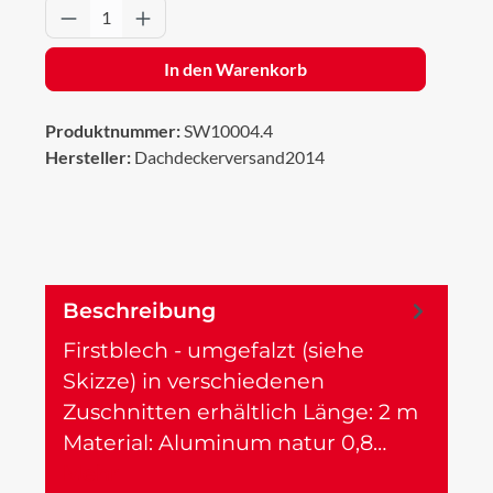
Produkt Anzahl: Gib den gewünschten Wert 
In den Warenkorb
Produktnummer:
SW10004.4
Hersteller:
Dachdeckerversand2014
Beschreibung
Firstblech - umgefalzt (siehe
Skizze) in verschiedenen
Zuschnitten erhältlich Länge: 2 m
Material: Aluminum natur 0,8…
Mehr