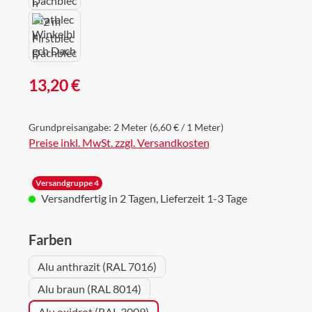
Regulärer Preis:
13,20 €
Grundpreisangabe:
2 Meter
(6,60 € / 1 Meter)
Preise inkl. MwSt. zzgl. Versandkosten
Versandgruppe 4
Versandfertig in 2 Tagen, Lieferzeit 1-3 Tage
auswählen
Farben
Alu anthrazit (RAL 7016)
Alu braun (RAL 8014)
Alu oxidrot (RAL 3009)