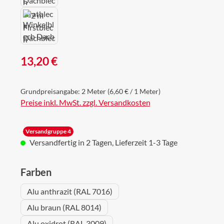
Regulärer Preis:
13,20 €
Grundpreisangabe:
2 Meter
(6,60 € / 1 Meter)
Preise inkl. MwSt. zzgl. Versandkosten
Versandgruppe 4
Versandfertig in 2 Tagen, Lieferzeit 1-3 Tage
auswählen
Farben
Alu anthrazit (RAL 7016)
Alu braun (RAL 8014)
Alu oxidrot (RAL 3009)