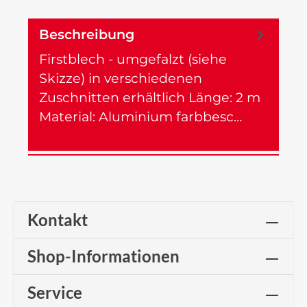
Beschreibung
Firstblech - umgefalzt (siehe
Skizze) in verschiedenen
Zuschnitten erhältlich Länge: 2 m
Material: Aluminium farbbesc…
Mehr
Kontakt
Shop-Informationen
Service