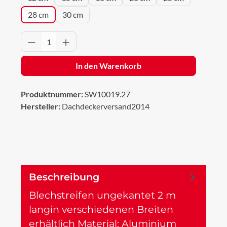
28 cm
30 cm
Produkt Anzahl: Gib den gewünschten Wert 
In den Warenkorb
Produktnummer:
SW10019.27
Hersteller:
Dachdeckerversand2014
Beschreibung
Blechstreifen ungekantet 2 m
langin verschiedenen Breiten
erhältlich Material: Aluminium