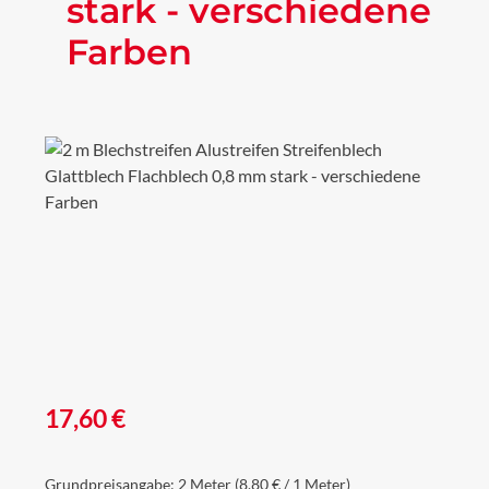
stark - verschiedene
Farben
Bildergalerie überspringen
Regulärer Preis:
17,60 €
Grundpreisangabe:
2 Meter
(8,80 € / 1 Meter)