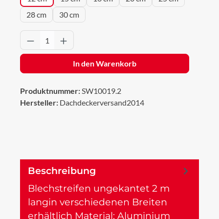
28 cm
30 cm
Produkt Anzahl: Gib den gewünschten Wert 
In den Warenkorb
Produktnummer:
SW10019.2
Hersteller:
Dachdeckerversand2014
Beschreibung
Blechstreifen ungekantet 2 m
langin verschiedenen Breiten
erhältlich Material: Aluminium