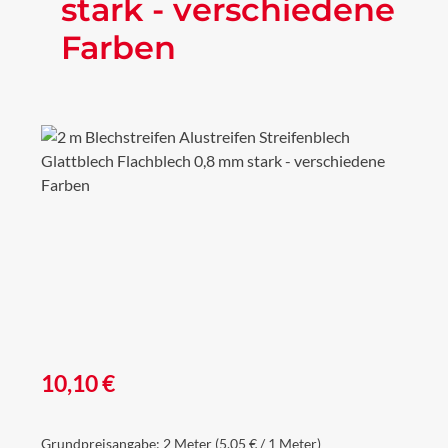
stark - verschiedene
Farben
Bildergalerie überspringen
Regulärer Preis:
10,10 €
Grundpreisangabe:
2 Meter
(5,05 € / 1 Meter)