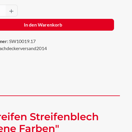
Anzahl: Gib den gewünschten Wert ein oder 
In den Warenkorb
mer:
SW10019.17
achdeckerversand2014
eifen Streifenblech
dene Farben"