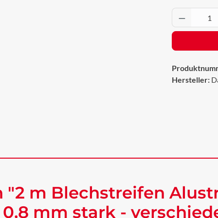
Produkt 
Produktnum
Hersteller:
D
"2 m Blechstreifen Alustr
 0,8 mm stark - verschie