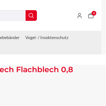
0
lebebänder
Vogel- / Insektenschutz
lech Flachblech 0,8
s: