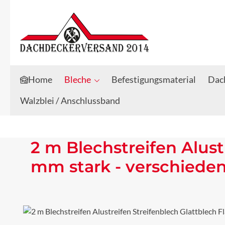
Zum Hauptinhalt springen
Zur Suche springen
Home
Bleche
Befestigungsmaterial
Dach
Walzblei / Anschlussband
2 m Blechstreifen Alust
mm stark - verschiede
Bildergalerie überspringen