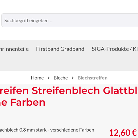
rinnenteile
Firstband Gradband
SIGA-Produkte / K
Home
Bleche
Blechstreifen
reifen Streifenblech Glattb
ne Farben
Regulärer Prei
12,60 €