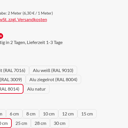
abe:
2 Meter
(6,30 € / 1 Meter)
MwSt. zzgl. Versandkosten
4
g in 2 Tagen, Lieferzeit 1-3 Tage
wählen
it (RAL 7016)
Alu weiß (RAL 9010)
 (RAL 3009)
Alu ziegelrot (RAL 8004)
(RAL 8014)
Alu natur
wählen
m
6 cm
8 cm
10 cm
12 cm
15 cm
0 cm
25 cm
28 cm
30 cm