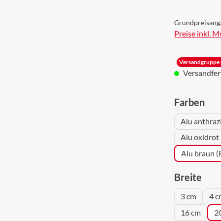
Grundpreisang
Preise inkl. 
Versandgruppe 
Versandferti
aus
Farben
Alu anthraz
Alu oxidrot
Alu braun 
aus
Breite
3 cm
4 c
16 cm
2