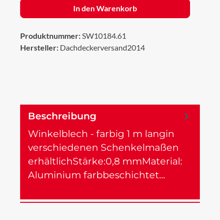
In den Warenkorb
Produktnummer:
SW10184.61
Hersteller:
Dachdeckerversand2014
Beschreibung
Winkelblech - farbig 1 m langin
verschiedenen Schenkelmaßen
erhältlichStärke:0,8 mmMaterial:
Aluminium farbbeschichtet…
Mehr