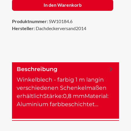
In den Warenkorb
Produktnummer:
SW10184.6
Hersteller:
Dachdeckerversand2014
Beschreibung
Winkelblech - farbig 1 m langin
verschiedenen Schenkelmaßen
erhältlichStärke:0,8 mmMaterial:
Aluminium farbbeschichtet…
Mehr