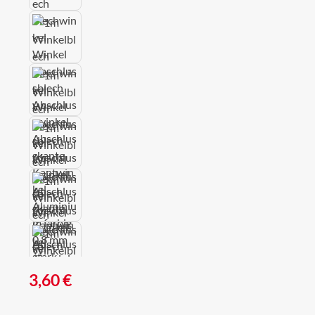
Regulärer Preis:
3,60 €