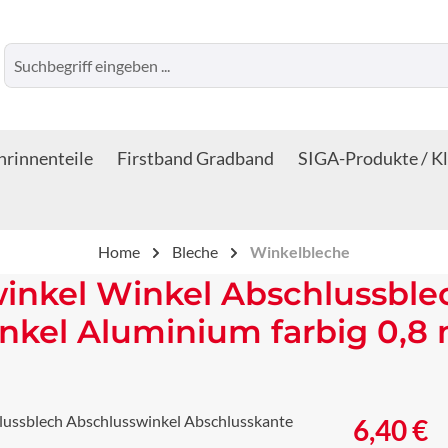
rinnenteile
Firstband Gradband
SIGA-Produkte / K
Home
Bleche
Winkelbleche
inkel Winkel Abschlussble
nkel Aluminium farbig 0,8
Regulärer Prei
6,40 €