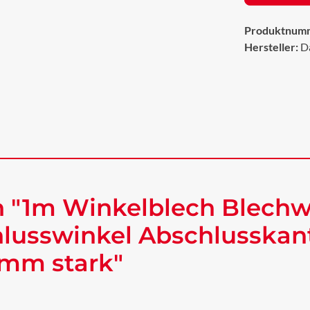
Produktnum
Hersteller:
D
 "1m Winkelblech Blechw
lusswinkel Abschlusskan
 mm stark"