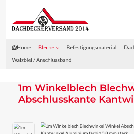
Zum Hauptinhalt springen
Zur Suche springen
Home
Bleche
Befestigungsmaterial
Dach
Walzblei / Anschlussband
1m Winkelblech Blechw
Abschlusskante Kantwi
Bildergalerie überspringen