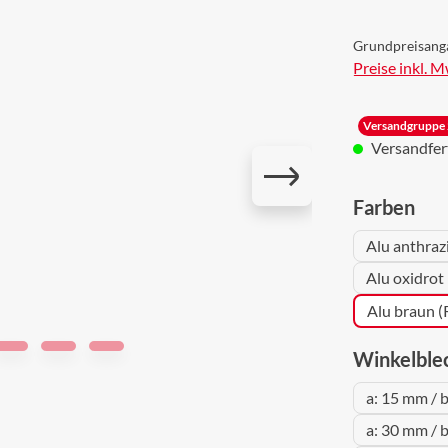
Grundpreisang
Preise inkl. 
Versandgruppe 
Versandferti
aus
Farben
Alu anthraz
Alu oxidrot
Alu braun 
Winkelble
a: 15 mm / 
a: 30 mm / 