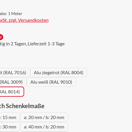
abe:
1 Meter
MwSt. zzgl. Versandkosten
2
g in 2 Tagen, Lieferzeit 1-3 Tage
wählen
it (RAL 7016)
Alu ziegelrot (RAL 8004)
 (RAL 3009)
Alu weiß (RAL 9010)
(RAL 8014)
auswählen
ch Schenkelmaße
b: 15 mm
a: 20 mm / b: 20 mm
b: 30 mm
a: 40 mm / b: 20 mm