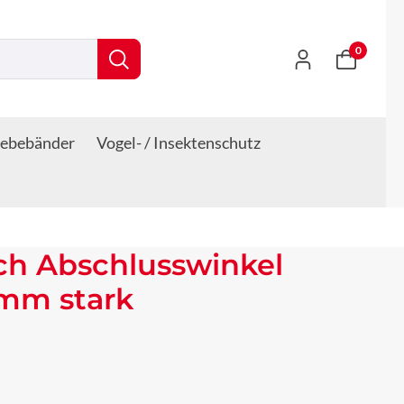
0
lebebänder
Vogel- / Insektenschutz
ch Abschlusswinkel
 mm stark
s: