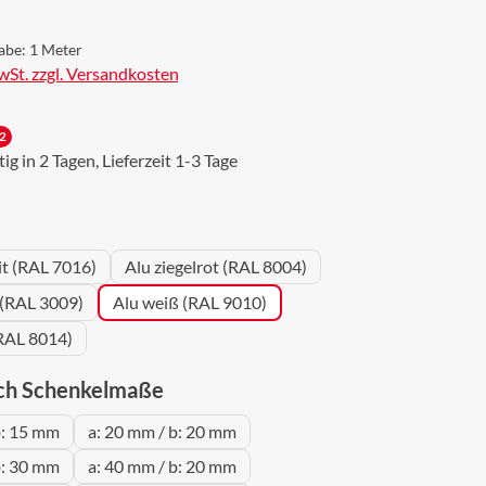
abe:
1 Meter
MwSt. zzgl. Versandkosten
2
g in 2 Tagen, Lieferzeit 1-3 Tage
wählen
it (RAL 7016)
Alu ziegelrot (RAL 8004)
 (RAL 3009)
Alu weiß (RAL 9010)
RAL 8014)
auswählen
ch Schenkelmaße
b: 15 mm
a: 20 mm / b: 20 mm
b: 30 mm
a: 40 mm / b: 20 mm