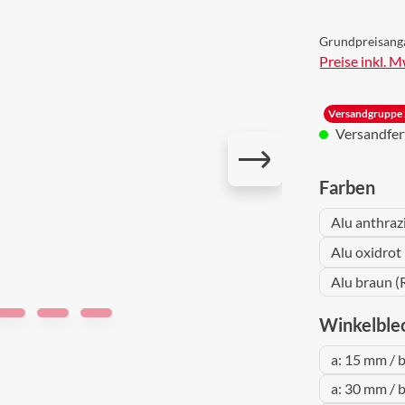
Grundpreisang
Preise inkl. 
Versandgruppe 
Versandferti
aus
Farben
Alu anthraz
Alu oxidrot
Alu braun (
Winkelble
a: 15 mm / 
a: 30 mm / 