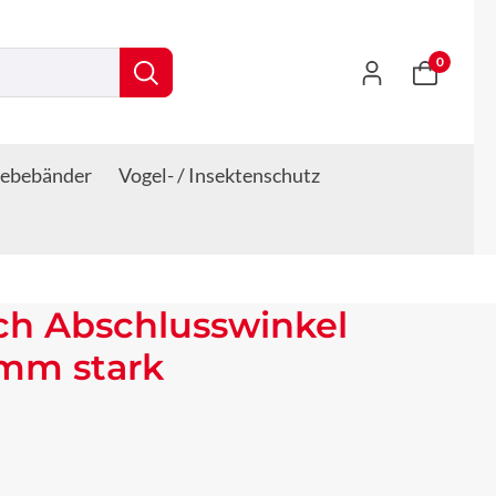
0
lebebänder
Vogel- / Insektenschutz
ch Abschlusswinkel
 mm stark
s: