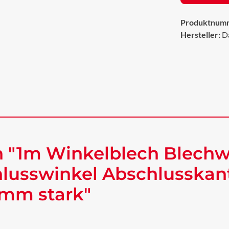
Produktnum
Hersteller:
D
 "1m Winkelblech Blechw
lusswinkel Abschlusskan
 mm stark"