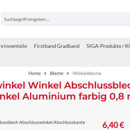
rinnenteile
Firstband Gradband
SIGA-Produkte / K
Home
Bleche
Winkelbleche
inkel Winkel Abschlussble
nkel Aluminium farbig 0,8
Regulärer Prei
6,40 €