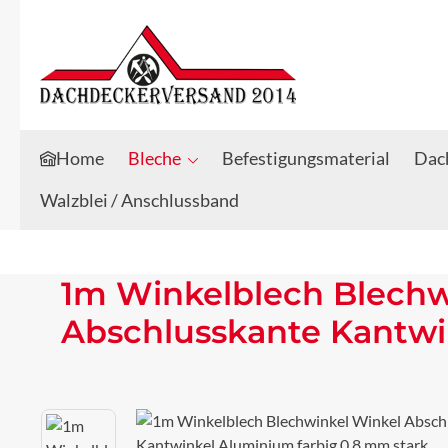
Zum Hauptinhalt springen
Zur Suche springen
Home
Bleche
Befestigungsmaterial
Dach
Walzblei / Anschlussband
1m Winkelblech Blechw
Abschlusskante Kantwi
Bildergalerie überspringen