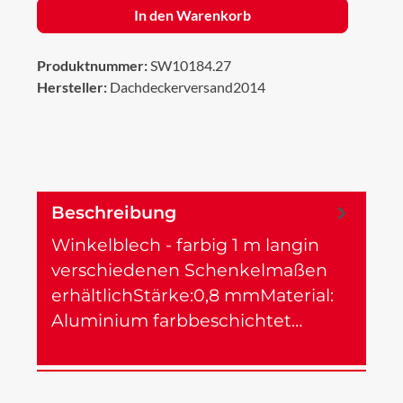
In den Warenkorb
Produktnummer:
SW10184.27
Hersteller:
Dachdeckerversand2014
Beschreibung
Winkelblech - farbig 1 m langin
verschiedenen Schenkelmaßen
erhältlichStärke:0,8 mmMaterial:
Aluminium farbbeschichtet…
Mehr