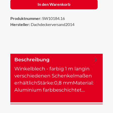
In den Warenkorb
Produktnummer:
SW10184.16
Hersteller:
Dachdeckerversand2014
Beschreibung
Winkelblech - farbig 1 m langin
verschiedenen Schenkelmaßen
erhältlichStärke:0,8 mmMaterial:
Aluminium farbbeschichtet…
Mehr