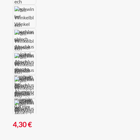
Regulärer Preis:
4,30 €