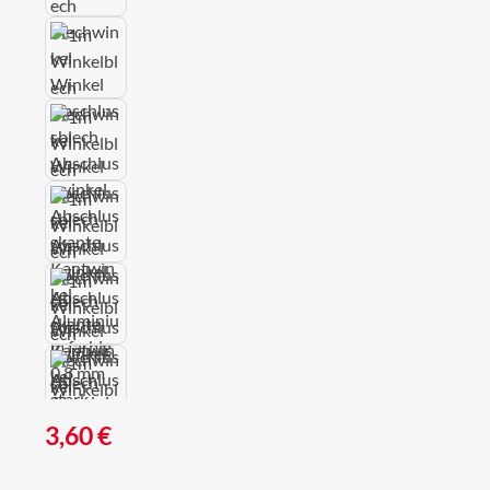
Regulärer Preis:
3,60 €