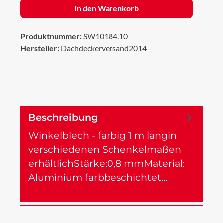
In den Warenkorb
Produktnummer:
SW10184.10
Hersteller:
Dachdeckerversand2014
Beschreibung
Winkelblech - farbig 1 m langin
verschiedenen Schenkelmaßen
erhältlichStärke:0,8 mmMaterial:
Aluminium farbbeschichtet…
Mehr