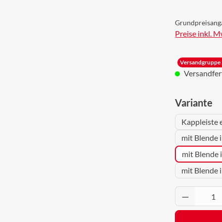
Grundpreisang
Preise inkl. 
Versandgruppe 
Versandferti
a
Variante
Kappleiste 
mit Blende i
mit Blende 
mit Blende 
Produkt 