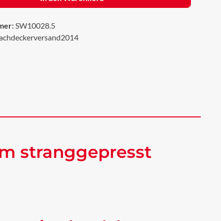
mer:
SW10028.5
achdeckerversand2014
um stranggepresst