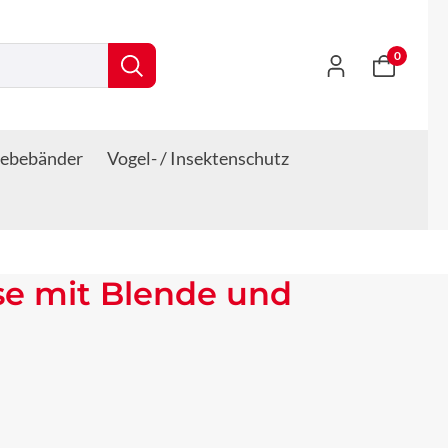
0
lebebänder
Vogel- / Insektenschutz
se mit Blende und
s: