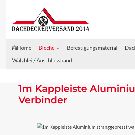
Zum Hauptinhalt springen
Zur Suche springen
Home
Bleche
Befestigungsmaterial
Dach
Walzblei / Anschlussband
1m Kappleiste Alumini
Verbinder
Bildergalerie überspringen