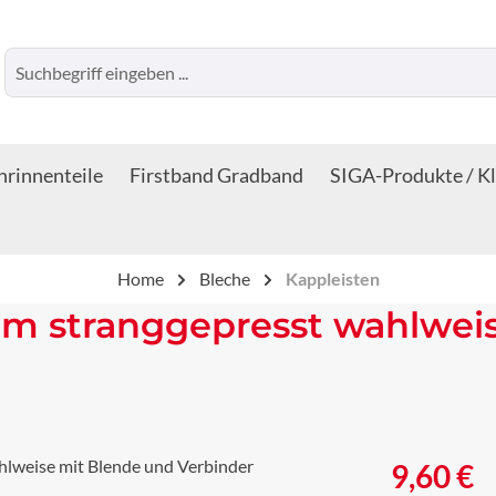
rinnenteile
Firstband Gradband
SIGA-Produkte / K
Home
Bleche
Kappleisten
um stranggepresst wahlwei
Regulärer Prei
9,60 €