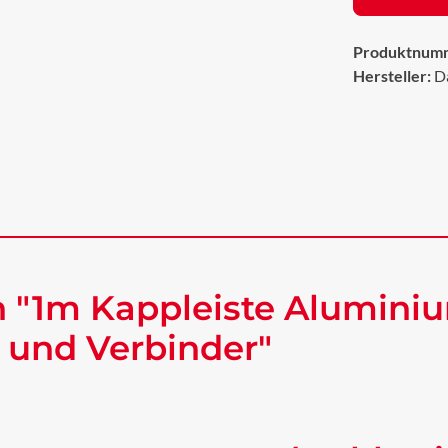
Produktnum
Hersteller:
D
 "1m Kappleiste Alumini
 und Verbinder"