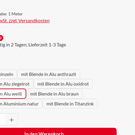
abe:
1 Meter
MwSt. zzgl. Versandkosten
2
g in 2 Tagen, Lieferzeit 1-3 Tage
uswählen
einzeln
mit Blende in Alu anthrazit
n Alu ziegelrot
mit Blende in Alu oxidrot
in Alu weiß
mit Blende in Alu braun
in Aluminium natur
mit Blende in Titanzink
Anzahl: Gib den gewünschten Wert ein oder 
In den Warenkorb