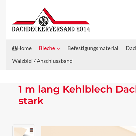
Zum Hauptinhalt springen
Zur Suche springen
Home
Bleche
Befestigungsmaterial
Dach
Walzblei / Anschlussband
1 m lang Kehlblech Da
stark
Bildergalerie überspringen