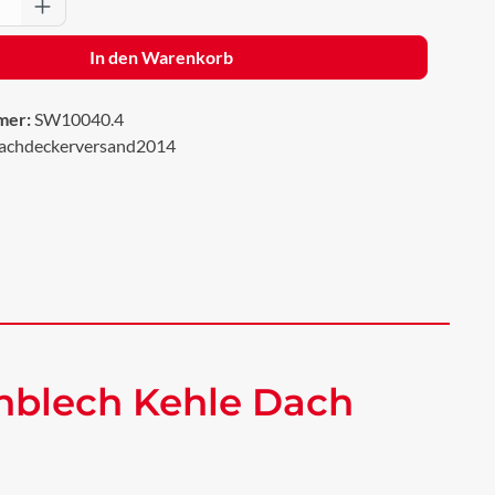
Anzahl: Gib den gewünschten Wert ein oder 
In den Warenkorb
mer:
SW10040.4
achdeckerversand2014
hblech Kehle Dach