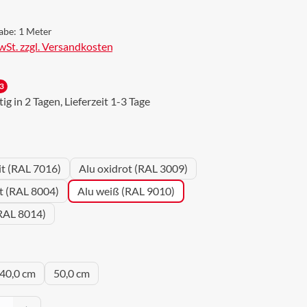
abe:
1 Meter
MwSt. zzgl. Versandkosten
3
g in 2 Tagen, Lieferzeit 1-3 Tage
wählen
it (RAL 7016)
Alu oxidrot (RAL 3009)
ot (RAL 8004)
Alu weiß (RAL 9010)
RAL 8014)
uswählen
40,0 cm
50,0 cm