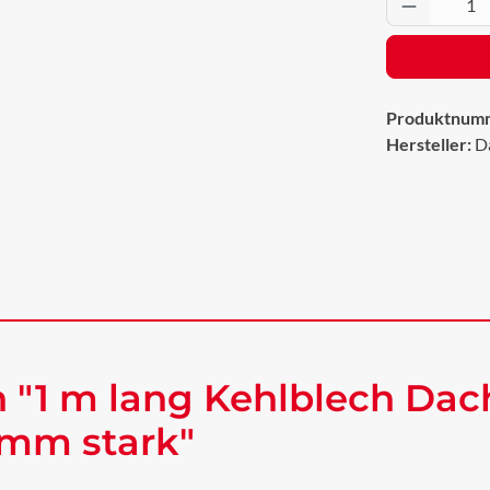
Produkt 
Produktnum
Hersteller:
D
 "1 m lang Kehlblech Dac
 mm stark"