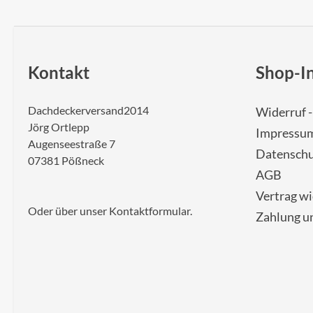
Kontakt
Shop-I
Dachdeckerversand2014
Widerruf 
Jörg Ortlepp
Impressu
Augenseestraße 7
Datenschu
07381 Pößneck
AGB
Vertrag w
Oder über unser
Kontaktformular
.
Zahlung u