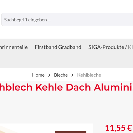
rinnenteile
Firstband Gradband
SIGA-Produkte / K
Home
Bleche
Kehlbleche
chblech Kehle Dach Alumin
Regulärer Prei
11,55 €