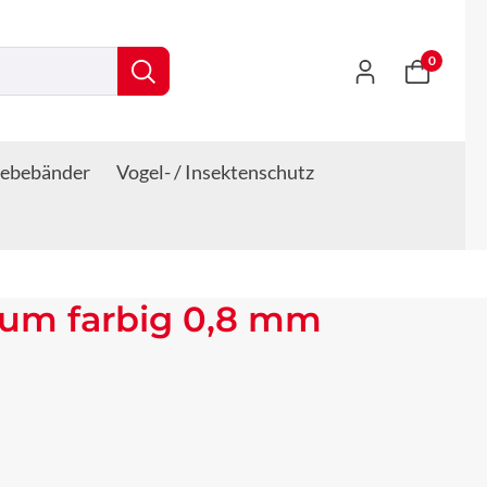
0
lebebänder
Vogel- / Insektenschutz
ium farbig 0,8 mm
s: