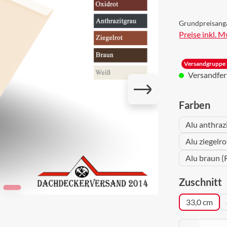
Grundpreisang
Preise inkl. 
Versandgruppe 
Versandferti
aus
Farben
Alu anthraz
Alu ziegelr
Alu braun (
a
Zuschnitt
33,0 cm