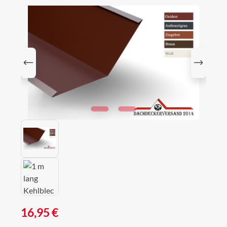
Bildergalerie überspringen
Regulärer Preis:
16,95 €