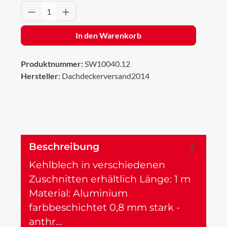
Produkt Anzahl: Gib den gewünschten Wert 
In den Warenkorb
Produktnummer:
SW10040.12
Hersteller:
Dachdeckerversand2014
Beschreibung
Kehlblech in verschiedenen
Zuschnitten erhältlich Länge: 1 m
Material: Aluminium
farbbeschichtet 0,8 mm stark -
anthr…
Mehr