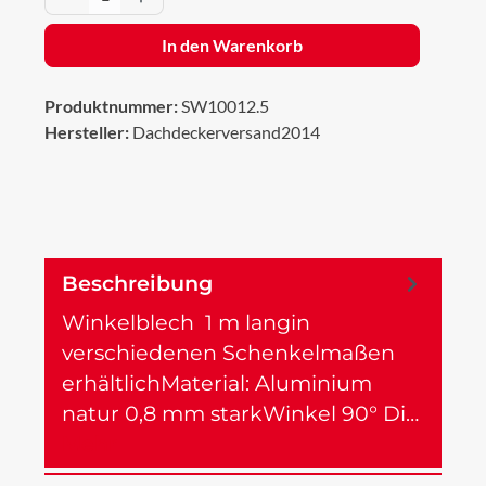
In den Warenkorb
Produktnummer:
SW10012.5
Hersteller:
Dachdeckerversand2014
Beschreibung
Winkelblech 1 m langin
verschiedenen Schenkelmaßen
erhältlichMaterial: Aluminium
natur 0,8 mm starkWinkel 90° Di…
Mehr