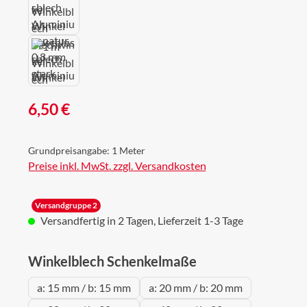
Regulärer Preis:
6,50 €
Grundpreisangabe:
1 Meter
Preise inkl. MwSt. zzgl. Versandkosten
Versandgruppe 2
Versandfertig in 2 Tagen, Lieferzeit 1-3 Tage
auswählen
Winkelblech Schenkelmaße
a: 15 mm / b: 15 mm
a: 20 mm / b: 20 mm