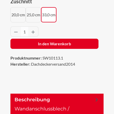
auswählen
Zuschnitt
20,0 cm
25,0 cm
33,0 cm
Produkt Anzahl: Gib den gewünschten Wert 
In den Warenkorb
Produktnummer:
SW10113.1
Hersteller:
Dachdeckerversand2014
Beschreibung
Wandanschlussblech /