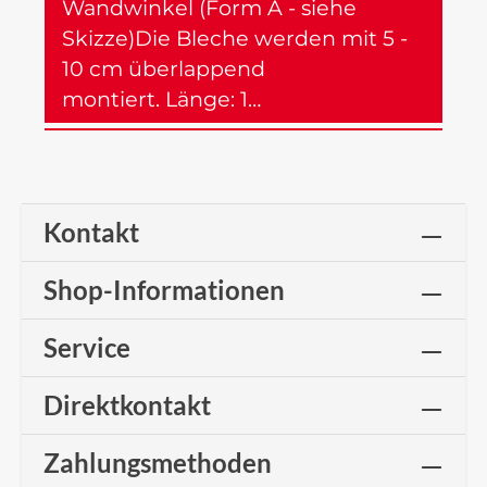
Wandwinkel (Form A - siehe
Skizze)Die Bleche werden mit 5 -
10 cm überlappend
montiert. Länge: 1…
Mehr
Kontakt
Shop-Informationen
Service
Direktkontakt
Zahlungsmethoden