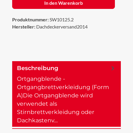
In den Warenkorb
Produktnummer:
SW10125.2
Hersteller:
Dachdeckerversand2014
Beschreibung
Ortgangblende -
Ortgangbrettverkleidung (Form
A)Die Ortgangblende wird
verwendet als
Stirnbrettverkleidung oder
Dachkastenv…
Mehr