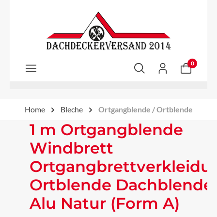
Zum Hauptinhalt springen
0
Home
Bleche
Ortgangblende / Ortblende
1 m Ortgangblende
Windbrett
Ortgangbrettverkleidu
Ortblende Dachblende
Alu Natur (Form A)