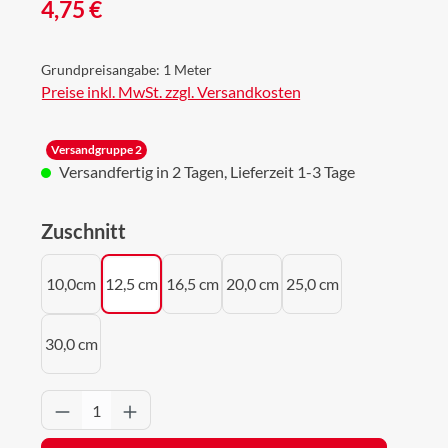
Regulärer Preis:
4,75 €
Grundpreisangabe:
1 Meter
Preise inkl. MwSt. zzgl. Versandkosten
Versandgruppe 2
Versandfertig in 2 Tagen, Lieferzeit 1-3 Tage
auswählen
Zuschnitt
10,0cm
12,5 cm
16,5 cm
20,0 cm
25,0 cm
30,0 cm
Produkt Anzahl: Gib den gewünschten Wert 