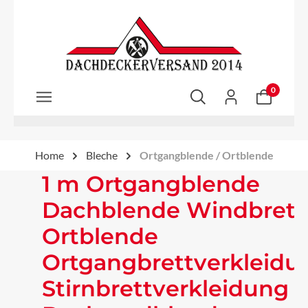
Zum Hauptinhalt springen
0
Home
Bleche
Ortgangblende / Ortblende
1 m Ortgangblende
Dachblende Windbrett
Ortblende
Ortgangbrettverkleidu
Stirnbrettverkleidung