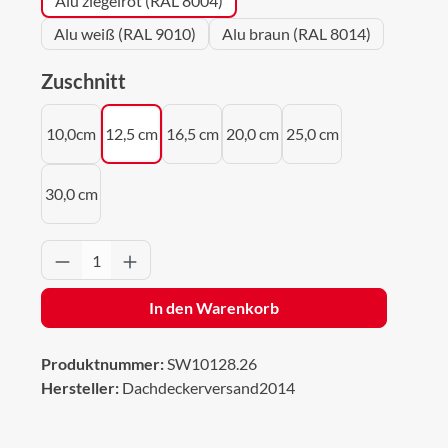
Alu ziegelrot (RAL 8004)
Alu weiß (RAL 9010)
Alu braun (RAL 8014)
auswählen
Zuschnitt
10,0cm
12,5 cm
16,5 cm
20,0 cm
25,0 cm
30,0 cm
Produkt Anzahl: Gib den gewünschten Wert 
In den Warenkorb
Produktnummer:
SW10128.26
Hersteller:
Dachdeckerversand2014