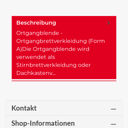
Beschreibung
Ortgangblende -
Ortgangbrettverkleidung (Form
A)Die Ortgangblende wird
verwendet als
Stirnbrettverkleidung oder
Dachkastenv…
Mehr
Kontakt
Shop-Informationen