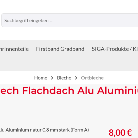
rinnenteile
Firstband Gradband
SIGA-Produkte / K
Home
Bleche
Ortbleche
lech Flachdach Alu Alumin
Regulärer Prei
8,00 €