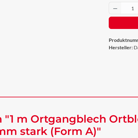
Produkt 
Produktnum
Hersteller:
D
 "1 m Ortgangblech Ortbl
mm stark (Form A)"