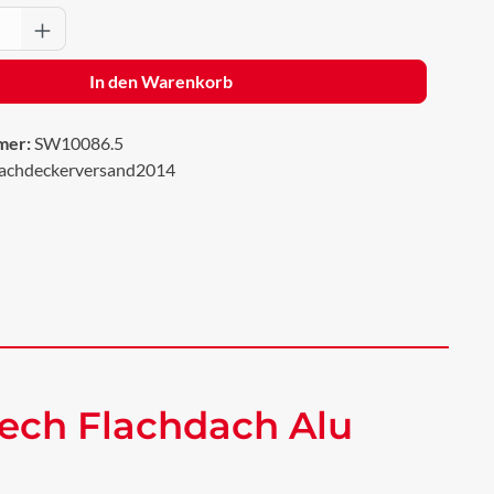
Anzahl: Gib den gewünschten Wert ein oder 
In den Warenkorb
mer:
SW10086.5
achdeckerversand2014
ech Flachdach Alu