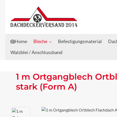
Zum Hauptinhalt springen
Zur Suche springen
Home
Bleche
Befestigungsmaterial
Dach
Walzblei / Anschlussband
1 m Ortgangblech Ortb
stark (Form A)
Bildergalerie überspringen