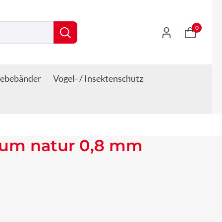
0
lebebänder
Vogel- / Insektenschutz
ium natur 0,8 mm
s: