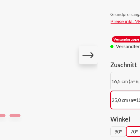
Grundpreisang
Preise inkl. 
Versandgruppe 
Versandferti
a
Zuschnitt
16,5 cm (a=6,
25,0 cm (a=1
aus
Winkel
90°
70°