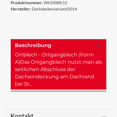
Produktnummer:
SW10088.52
Hersteller:
Dachdeckerversand2014
Beschreibung
Ortblech - Ortgangblech (Form
A)Das Ortgangblech nutzt man als
seitlichen Abschluss der
Dacheindeckung am Dachrand
bei St…
Mehr
Kontakt