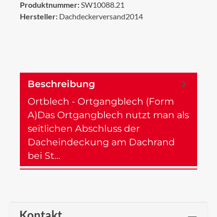
Produktnummer:
SW10088.21
Hersteller:
Dachdeckerversand2014
Beschreibung
Ortblech - Ortgangblech (Form
A)Das Ortgangblech nutzt man als
seitlichen Abschluss der
Dacheindeckung am Dachrand
bei St…
Mehr
Kontakt