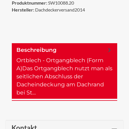
Produktnummer:
SW10088.20
Hersteller:
Dachdeckerversand2014
Beschreibung
Ortblech - Ortgangblech (Form
A)Das Ortgangblech nutzt man als
seitlichen Abschluss der
Dacheindeckung am Dachrand
bei St…
Mehr
Kontakt