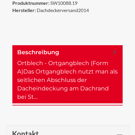
Produktnummer:
SW10088.19
Hersteller:
Dachdeckerversand2014
Beschreibung
Ortblech - Ortgangblech (Form
A)Das Ortgangblech nutzt man als
seitlichen Abschluss der
Dacheindeckung am Dachrand
bei St…
Mehr
Kontakt