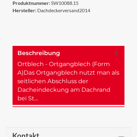
Produktnummer:
SW10088.15
Hersteller:
Dachdeckerversand2014
Beschreibung
Ortblech - Ortgangblech (Form
A)Das Ortgangblech nutzt man als
seitlichen Abschluss der
Dacheindeckung am Dachrand
bei St…
Mehr
Kontakt