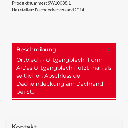
Produktnummer:
SW10088.1
Hersteller:
Dachdeckerversand2014
Beschreibung
Ortblech - Ortgangblech (Form
A)Das Ortgangblech nutzt man als
seitlichen Abschluss der
Dacheindeckung am Dachrand
bei St…
Mehr
Kontakt