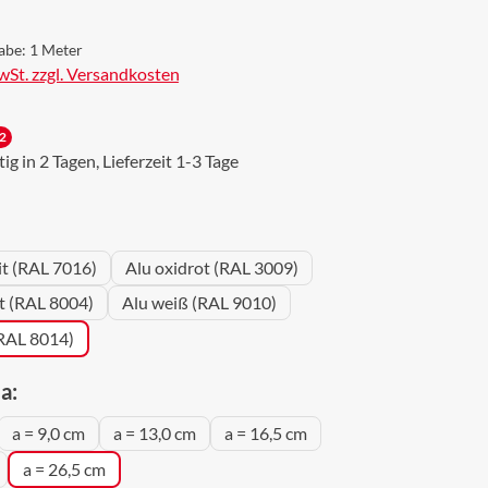
abe:
1 Meter
MwSt. zzgl. Versandkosten
2
g in 2 Tagen, Lieferzeit 1-3 Tage
wählen
it (RAL 7016)
Alu oxidrot (RAL 3009)
ot (RAL 8004)
Alu weiß (RAL 9010)
(RAL 8014)
auswählen
a:
a = 9,0 cm
a = 13,0 cm
a = 16,5 cm
a = 26,5 cm