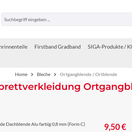
rinnenteile
Firstband Gradband
SIGA-Produkte / K
Home
Bleche
Ortgangblende / Ortblende
brettverkleidung Ortgangb
Regulärer Prei
9,50 €