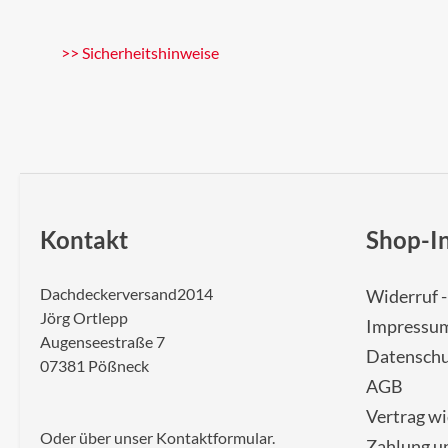
>> Sicherheitshinweise
Kontakt
Shop-I
Dachdeckerversand2014
Widerruf 
Jörg Ortlepp
Impressu
Augenseestraße 7
Datenschu
07381 Pößneck
AGB
Vertrag w
Oder über unser
Kontaktformular
.
Zahlung u