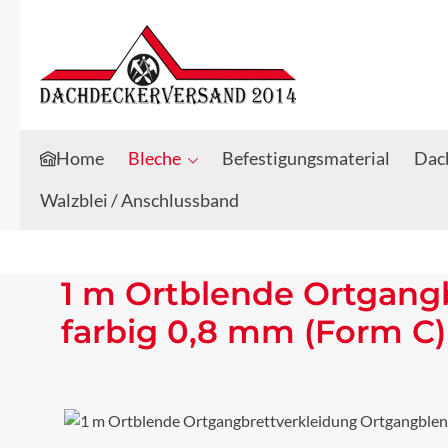
Zum Hauptinhalt springen
Zur Suche springen
Home
Bleche
Befestigungsmaterial
Dach
Walzblei / Anschlussband
1 m Ortblende Ortgang
farbig 0,8 mm (Form C)
Bildergalerie überspringen