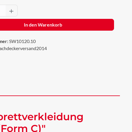
Anzahl: Gib den gewünschten Wert ein oder 
In den Warenkorb
mer:
SW10120.10
achdeckerversand2014
rettverkleidung
(Form C)"