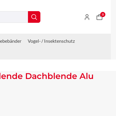
0
lebebänder
Vogel- / Insektenschutz
lende Dachblende Alu
s: