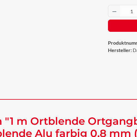
Produkt 
Produktnum
Hersteller:
D
 "1 m Ortblende Ortgangb
ende Alu farbig 0,8 mm 