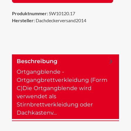
Produktnummer:
SW10120.17
Hersteller:
Dachdeckerversand2014
Beschreibung
Ortgangblende -
Ortgangbrettverkleidung (Form
C)Die Ortgangblende wird
verwendet als
Stirnbrettverkleidung oder
Dachkastenv…
Mehr