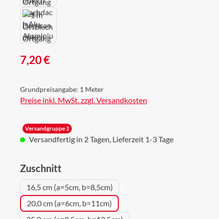
Regulärer Preis:
7,20 €
Grundpreisangabe:
1 Meter
Preise inkl. MwSt. zzgl. Versandkosten
Versandgruppe 2
Versandfertig in 2 Tagen, Lieferzeit 1-3 Tage
auswählen
Zuschnitt
16,5 cm (a=5cm, b=8,5cm)
20,0 cm (a=6cm, b=11cm)