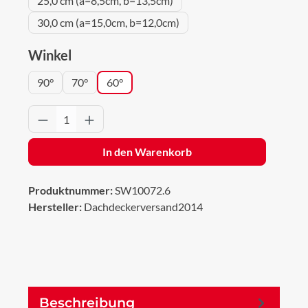
25,0 cm (a=8,5cm, b=13,5cm)
30,0 cm (a=15,0cm, b=12,0cm)
auswählen
Winkel
90°
70°
60°
Produkt Anzahl: Gib den gewünschten Wert 
In den Warenkorb
Produktnummer:
SW10072.6
Hersteller:
Dachdeckerversand2014
Beschreibung