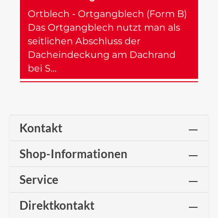
Ortblech - Ortgangblech (Form B)
Das Ortgangblech nutzt man als
seitlichen Abschluss der
Dacheindeckung am Dachrand
bei S…
Mehr
Kontakt
Shop-Informationen
Service
Direktkontakt