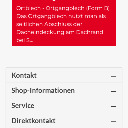
Ortblech - Ortgangblech (Form B)
Das Ortgangblech nutzt man als
seitlichen Abschluss der
Dacheindeckung am Dachrand
bei S…
Mehr
Kontakt
Shop-Informationen
Service
Direktkontakt