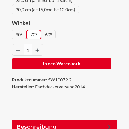
25,0 cm (a=8,5cm, b=13,5cm)
30,0 cm (a=15,0cm, b=12,0cm)
auswählen
Winkel
90°
70°
60°
Produkt Anzahl: Gib den gewünschten Wert 
In den Warenkorb
Produktnummer:
SW10072.2
Hersteller:
Dachdeckerversand2014
Beschreibung