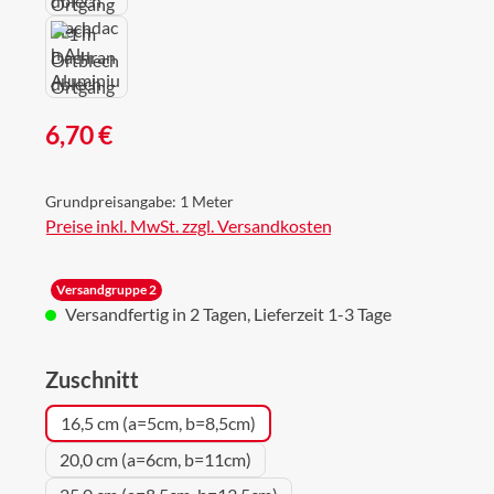
Regulärer Preis:
6,70 €
Grundpreisangabe:
1 Meter
Preise inkl. MwSt. zzgl. Versandkosten
Versandgruppe 2
Versandfertig in 2 Tagen, Lieferzeit 1-3 Tage
auswählen
Zuschnitt
16,5 cm (a=5cm, b=8,5cm)
20,0 cm (a=6cm, b=11cm)