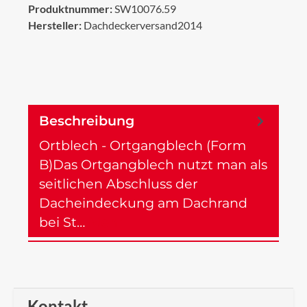
Produktnummer:
SW10076.59
Hersteller:
Dachdeckerversand2014
Beschreibung
Ortblech - Ortgangblech (Form
B)Das Ortgangblech nutzt man als
seitlichen Abschluss der
Dacheindeckung am Dachrand
bei St…
Mehr
Kontakt