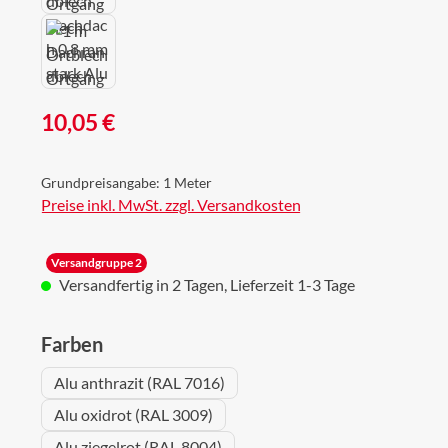
Regulärer Preis:
10,05 €
Grundpreisangabe:
1 Meter
Preise inkl. MwSt. zzgl. Versandkosten
Versandgruppe 2
Versandfertig in 2 Tagen, Lieferzeit 1-3 Tage
auswählen
Farben
Alu anthrazit (RAL 7016)
Alu oxidrot (RAL 3009)
Alu ziegelrot (RAL 8004)