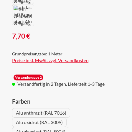
Regulärer Preis:
7,70 €
Grundpreisangabe:
1 Meter
Preise inkl. MwSt. zzgl. Versandkosten
Versandgruppe 2
Versandfertig in 2 Tagen, Lieferzeit 1-3 Tage
auswählen
Farben
Alu anthrazit (RAL 7016)
Alu oxidrot (RAL 3009)
Alu ziegelrot (RAL 8004)