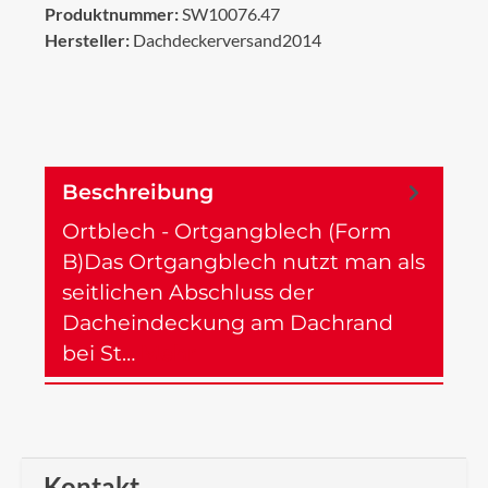
Produktnummer:
SW10076.47
Hersteller:
Dachdeckerversand2014
Beschreibung
Ortblech - Ortgangblech (Form
B)Das Ortgangblech nutzt man als
seitlichen Abschluss der
Dacheindeckung am Dachrand
bei St…
Mehr
Kontakt