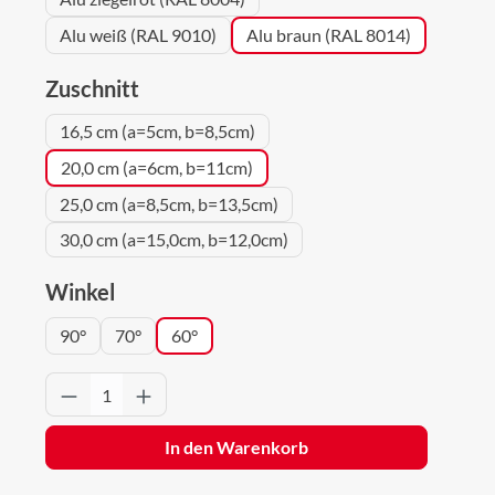
Alu weiß (RAL 9010)
Alu braun (RAL 8014)
auswählen
Zuschnitt
16,5 cm (a=5cm, b=8,5cm)
20,0 cm (a=6cm, b=11cm)
25,0 cm (a=8,5cm, b=13,5cm)
30,0 cm (a=15,0cm, b=12,0cm)
auswählen
Winkel
90°
70°
60°
Produkt Anzahl: Gib den gewünschten Wert 
In den Warenkorb