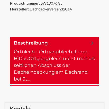
Produktnummer:
SW10076.35
Hersteller:
Dachdeckerversand2014
Beschreibung
Ortblech - Ortgangblech (Form
B)Das Ortgangblech nutzt man als
seitlichen Abschluss der
Dacheindeckung am Dachrand
bei St…
Mehr
Kontakt