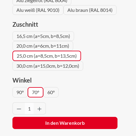
Alu ziegelrot (RAL 8004)
Alu weiß (RAL 9010)
Alu braun (RAL 8014)
auswählen
Zuschnitt
16,5 cm (a=5cm, b=8,5cm)
20,0 cm (a=6cm, b=11cm)
25,0 cm (a=8,5cm, b=13,5cm)
30,0 cm (a=15,0cm, b=12,0cm)
auswählen
Winkel
90°
70°
60°
Produkt Anzahl: Gib den gewünschten Wert 
In den Warenkorb