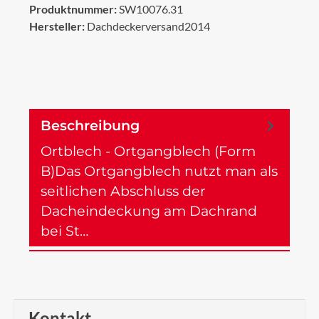
Produktnummer:
SW10076.31
Hersteller:
Dachdeckerversand2014
Beschreibung
Ortblech - Ortgangblech (Form
B)Das Ortgangblech nutzt man als
seitlichen Abschluss der
Dacheindeckung am Dachrand
bei St…
Mehr
Kontakt