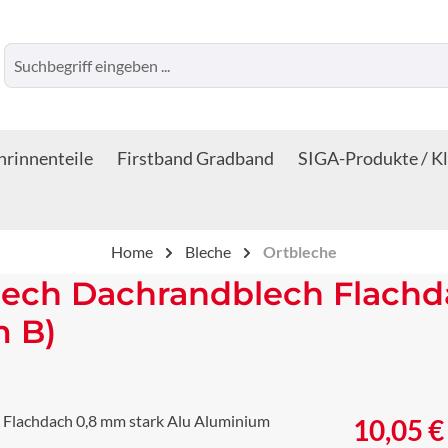
rinnenteile
Firstband Gradband
SIGA-Produkte / K
Home
Bleche
Ortbleche
lech Dachrandblech Flachd
m B)
Regulärer Prei
10,05 €