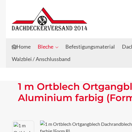
Zum Hauptinhalt springen
Zur Suche springen
Home
Bleche
Befestigungsmaterial
Dach
Walzblei / Anschlussband
1 m Ortblech Ortgangb
Aluminium farbig (For
Bildergalerie überspringen