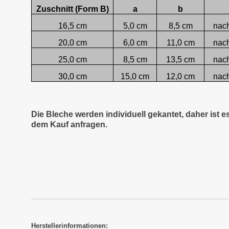
Zuschnitt (Form B)
a
b
16,5 cm
5,0 cm
8,5 cm
nac
20,0 cm
6,0 cm
11,0 cm
nac
25,0 cm
8,5 cm
13,5 cm
nac
30,0 cm
15,0 cm
12,0 cm
nac
Die Bleche werden individuell gekantet, daher ist 
dem Kauf anfragen.
Herstellerinformationen: