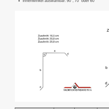
Innenwinkel auswählbar: 90°, 70° oder 60°