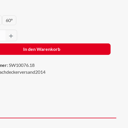
wählen
60°
Anzahl: Gib den gewünschten Wert ein oder 
In den Warenkorb
mer:
SW10076.18
achdeckerversand2014