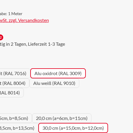
abe:
1 Meter
MwSt. zzgl. Versandkosten
2
g in 2 Tagen, Lieferzeit 1-3 Tage
wählen
it (RAL 7016)
Alu oxidrot (RAL 3009)
ot (RAL 8004)
Alu weiß (RAL 9010)
RAL 8014)
uswählen
5cm, b=8,5cm)
20,0 cm (a=6cm, b=11cm)
8,5cm, b=13,5cm)
30,0 cm (a=15,0cm, b=12,0cm)