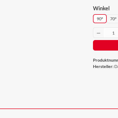
aus
Winkel
90°
70°
Produkt 
Produktnum
Hersteller:
D