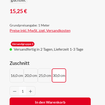
Regulärer Preis:
15,25 €
Grundpreisangabe:
1 Meter
Preise inkl. MwSt. zzgl. Versandkosten
Versandgruppe 3
Versandfertig in 2 Tagen, Lieferzeit 1-3 Tage
auswählen
Zuschnitt
16,0 cm
20,0 cm
25,0 cm
30,0 cm
Produkt Anzahl: Gib den gewünschten Wert 
In den Warenkorb