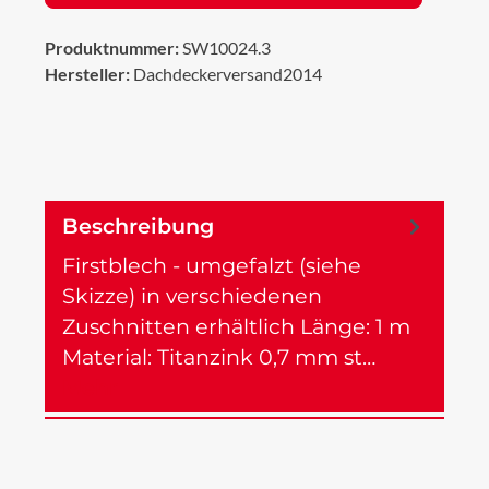
Produktnummer:
SW10024.3
Hersteller:
Dachdeckerversand2014
Beschreibung
Firstblech - umgefalzt (siehe
Skizze) in verschiedenen
Zuschnitten erhältlich Länge: 1 m
Material: Titanzink 0,7 mm st…
Mehr