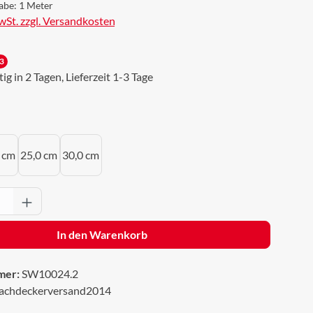
abe:
1 Meter
MwSt. zzgl. Versandkosten
3
g in 2 Tagen, Lieferzeit 1-3 Tage
uswählen
 cm
25,0 cm
30,0 cm
Anzahl: Gib den gewünschten Wert ein oder 
In den Warenkorb
mer:
SW10024.2
achdeckerversand2014