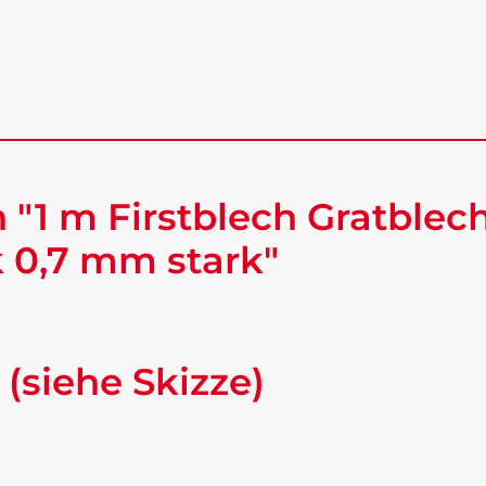
 "1 m Firstblech Gratblec
 0,7 mm stark"
 (siehe Skizze)