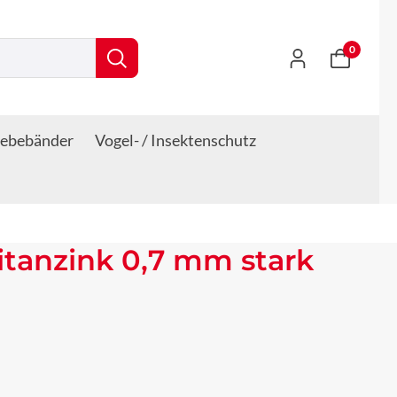
0
lebebänder
Vogel- / Insektenschutz
itanzink 0,7 mm stark
s: