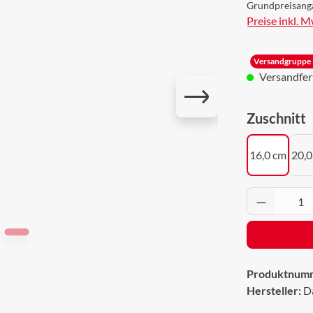
Grundpreisang
Preise inkl. 
Versandgruppe 
Versandferti
a
Zuschnitt
16,0 cm
20,0
Produkt 
Produktnum
Hersteller:
D