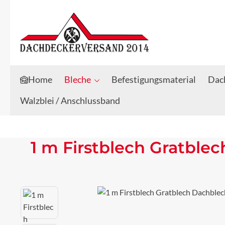
Zum Hauptinhalt springen
Zur Suche springen
Home
Bleche
Befestigungsmaterial
Dach
Walzblei / Anschlussband
1 m Firstblech Gratble
Bildergalerie überspringen