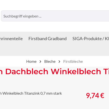
rinnenteile
Firstband Gradband
SIGA-Produkte / K
Home
Bleche
Firstbleche
ch Dachblech Winkelblech T
Regulärer Prei
9,74 €