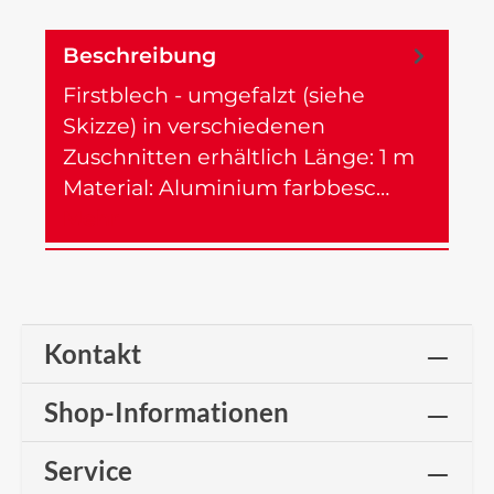
Beschreibung
Firstblech - umgefalzt (siehe
Skizze) in verschiedenen
Zuschnitten erhältlich Länge: 1 m
Material: Aluminium farbbesc…
Mehr
Kontakt
Shop-Informationen
Service