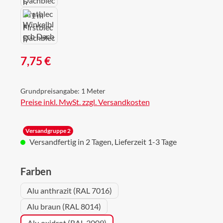
Regulärer Preis:
7,75 €
Grundpreisangabe:
1 Meter
Preise inkl. MwSt. zzgl. Versandkosten
Versandgruppe 2
Versandfertig in 2 Tagen, Lieferzeit 1-3 Tage
auswählen
Farben
Alu anthrazit (RAL 7016)
Alu braun (RAL 8014)
Alu oxidrot (RAL 3009)