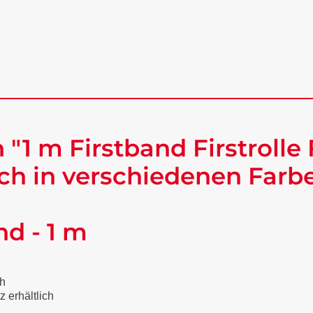
1 m Firstband Firstrolle F
ch in verschiedenen Farbe
nd - 1 m
ch
z erhältlich