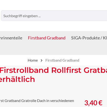
rinnenteile
Firstband Gradband
SIGA-Produkte / K
Home
Firstband Gradband
 Firstrollband Rollfirst Grat
rhältlich
Regulärer Prei
3,40 €