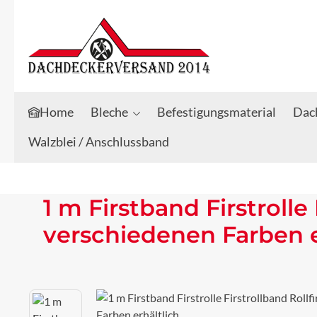
Zum Hauptinhalt springen
Zur Suche springen
Home
Bleche
Befestigungsmaterial
Dach
Walzblei / Anschlussband
1 m Firstband Firstrolle
verschiedenen Farben e
Bildergalerie überspringen