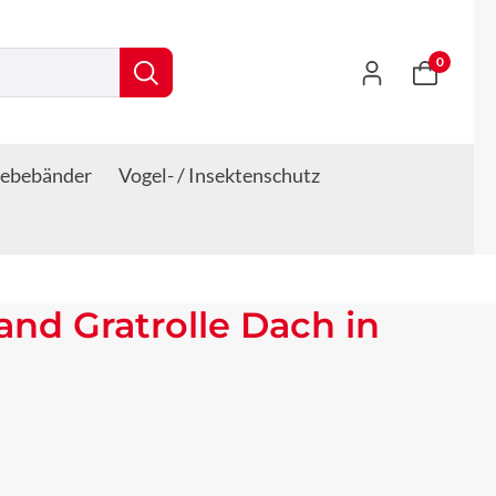
0
lebebänder
Vogel- / Insektenschutz
band Gratrolle Dach in
s: