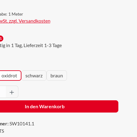
abe:
1 Meter
MwSt. zzgl. Versandkosten
1
g in 1 Tag, Lieferzeit 1-3 Tage
wählen
oxidrot
schwarz
braun
Anzahl: Gib den gewünschten Wert ein oder 
In den Warenkorb
mer:
SW10141.1
TS