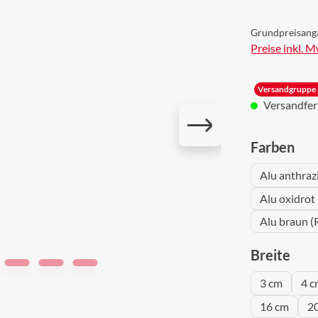
Grundpreisang
Preise inkl. 
Versandgruppe 
Versandferti
aus
Farben
Alu anthraz
Alu oxidrot
Alu braun (
aus
Breite
3 cm
4 c
16 cm
2