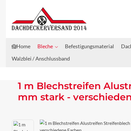
Zum Hauptinhalt springen
Zur Suche springen
Home
Bleche
Befestigungsmaterial
Dach
Walzblei / Anschlussband
1 m Blechstreifen Alust
mm stark - verschiede
Bildergalerie überspringen