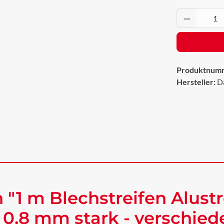
Produkt 
Produktnum
Hersteller:
D
"1 m Blechstreifen Alustr
 0,8 mm stark - verschie