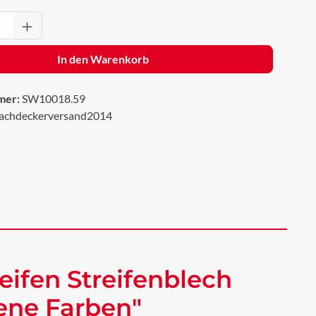
Anzahl: Gib den gewünschten Wert ein oder 
In den Warenkorb
mer:
SW10018.59
achdeckerversand2014
eifen Streifenblech
dene Farben"