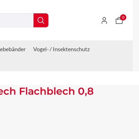
0
lebebänder
Vogel- / Insektenschutz
lech Flachblech 0,8
s: