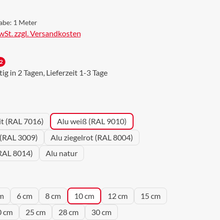
abe:
1 Meter
MwSt. zzgl. Versandkosten
2
g in 2 Tagen, Lieferzeit 1-3 Tage
wählen
it (RAL 7016)
Alu weiß (RAL 9010)
 (RAL 3009)
Alu ziegelrot (RAL 8004)
RAL 8014)
Alu natur
wählen
m
6 cm
8 cm
10 cm
12 cm
15 cm
0 cm
25 cm
28 cm
30 cm