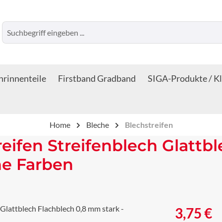
rinnenteile
Firstband Gradband
SIGA-Produkte / K
Home
Bleche
Blechstreifen
reifen Streifenblech Glattb
ne Farben
Regulärer Prei
3,75 €