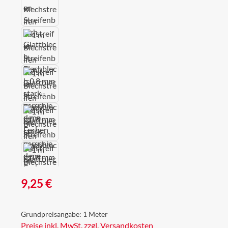
Regulärer Preis:
9,25 €
Grundpreisangabe:
1 Meter
Preise inkl. MwSt. zzgl. Versandkosten