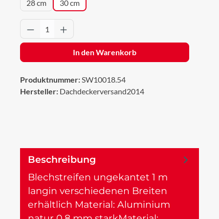
28 cm
30 cm
Produkt Anzahl: Gib den gewünschten Wert 
In den Warenkorb
Produktnummer:
SW10018.54
Hersteller:
Dachdeckerversand2014
Beschreibung
Blechstreifen ungekantet 1 m
langin verschiedenen Breiten
erhältlich Material: Aluminium
natur 0,8 mm starkMaterial:…