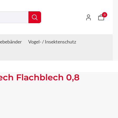
0
lebebänder
Vogel- / Insektenschutz
lech Flachblech 0,8
s: