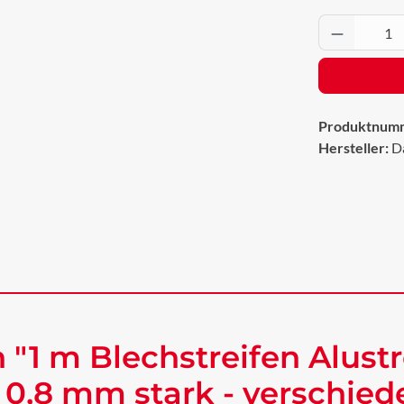
Produkt 
Produktnum
Hersteller:
D
"1 m Blechstreifen Alustr
 0,8 mm stark - verschie