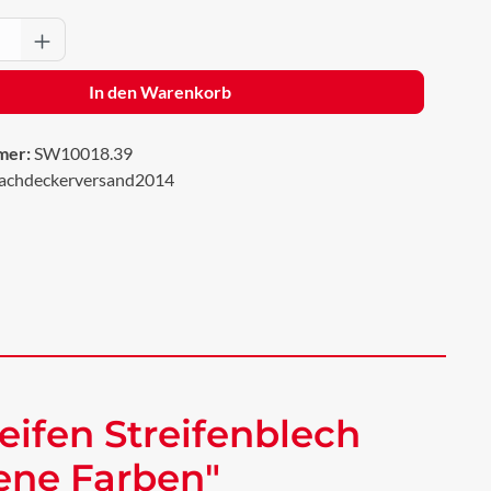
Anzahl: Gib den gewünschten Wert ein oder 
In den Warenkorb
mer:
SW10018.39
achdeckerversand2014
eifen Streifenblech
dene Farben"