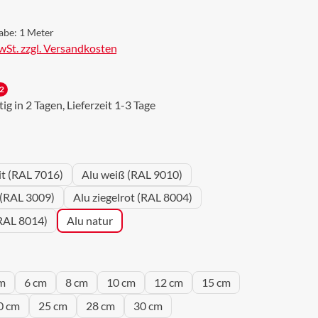
abe:
1 Meter
MwSt. zzgl. Versandkosten
2
g in 2 Tagen, Lieferzeit 1-3 Tage
wählen
it (RAL 7016)
Alu weiß (RAL 9010)
 (RAL 3009)
Alu ziegelrot (RAL 8004)
RAL 8014)
Alu natur
wählen
m
6 cm
8 cm
10 cm
12 cm
15 cm
0 cm
25 cm
28 cm
30 cm