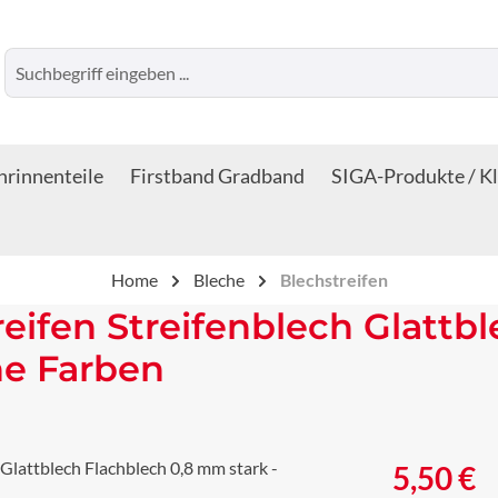
rinnenteile
Firstband Gradband
SIGA-Produkte / K
Home
Bleche
Blechstreifen
reifen Streifenblech Glattb
ne Farben
Regulärer Prei
5,50 €