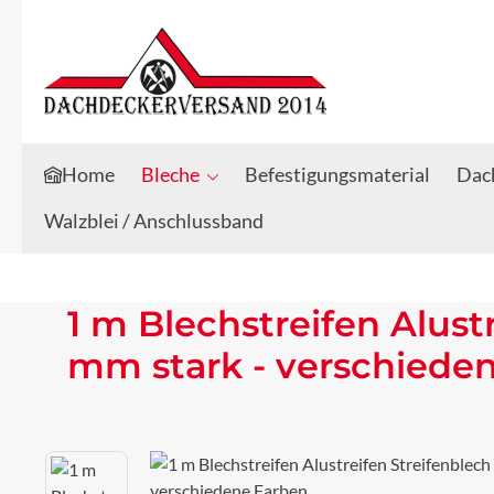
Zum Hauptinhalt springen
Zur Suche springen
Home
Bleche
Befestigungsmaterial
Dach
Walzblei / Anschlussband
1 m Blechstreifen Alust
mm stark - verschiede
Bildergalerie überspringen