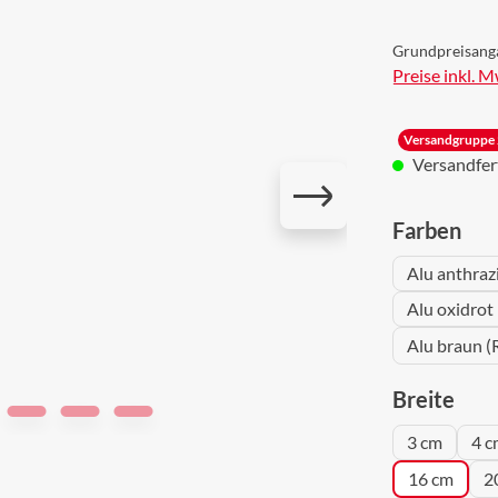
Grundpreisang
Preise inkl. 
Versandgruppe 
Versandferti
aus
Farben
Alu anthraz
Alu oxidrot
Alu braun (
aus
Breite
3 cm
4 c
16 cm
2